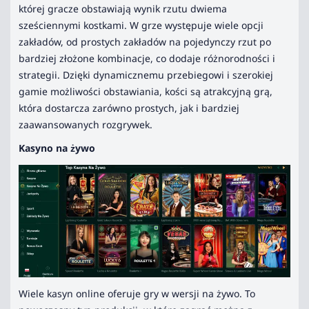
której gracze obstawiają wynik rzutu dwiema
sześciennymi kostkami. W grze występuje wiele opcji
zakładów, od prostych zakładów na pojedynczy rzut po
bardziej złożone kombinacje, co dodaje różnorodności i
strategii. Dzięki dynamicznemu przebiegowi i szerokiej
gamie możliwości obstawiania, kości są atrakcyjną grą,
która dostarcza zarówno prostych, jak i bardziej
zaawansowanych rozgrywek.
Kasyno na żywo
Wiele kasyn online oferuje gry w wersji na żywo. To