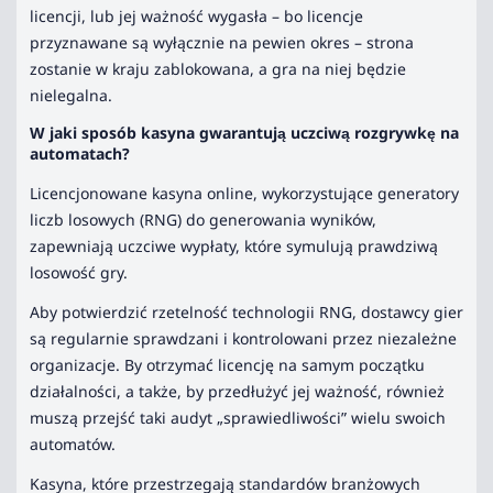
licencji, lub jej ważność wygasła – bo licencje
przyznawane są wyłącznie na pewien okres – strona
zostanie w kraju zablokowana, a gra na niej będzie
nielegalna.
W jaki sposób kasyna gwarantują uczciwą rozgrywkę na
automatach?
Licencjonowane kasyna online, wykorzystujące generatory
liczb losowych (RNG) do generowania wyników,
zapewniają uczciwe wypłaty, które symulują prawdziwą
losowość gry.
Aby potwierdzić rzetelność technologii RNG, dostawcy gier
są regularnie sprawdzani i kontrolowani przez niezależne
organizacje. By otrzymać licencję na samym początku
działalności, a także, by przedłużyć jej ważność, również
muszą przejść taki audyt „sprawiedliwości” wielu swoich
automatów.
Kasyna, które przestrzegają standardów branżowych