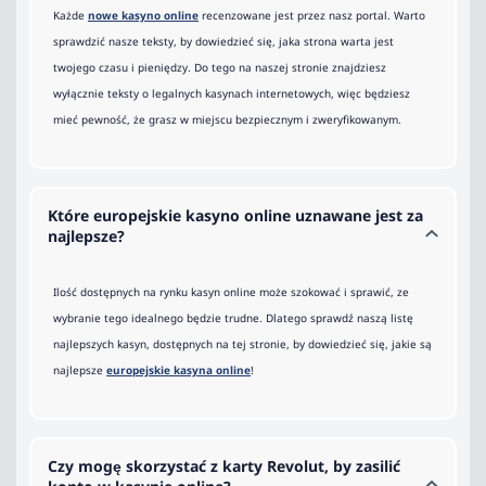
Każde
nowe kasyno online
recenzowane jest przez nasz portal. Warto
sprawdzić nasze teksty, by dowiedzieć się, jaka strona warta jest
twojego czasu i pieniędzy. Do tego na naszej stronie znajdziesz
wyłącznie teksty o legalnych kasynach internetowych, więc będziesz
mieć pewność, że grasz w miejscu bezpiecznym i zweryfikowanym.
Które europejskie kasyno online uznawane jest za
najlepsze?
Ilość dostępnych na rynku kasyn online może szokować i sprawić, ze
wybranie tego idealnego będzie trudne. Dlatego sprawdź naszą listę
najlepszych kasyn, dostępnych na tej stronie, by dowiedzieć się, jakie są
najlepsze
europejskie kasyna online
!
Czy mogę skorzystać z karty Revolut, by zasilić