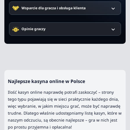
Wsparcie dla gracza i obsługa klienta
Opinie graczy
Najlepsze kasyna online w Polsce
Ilość kasyn online naprawdę potrafi zaskoczyć – strony
tego typu pojawiają się w sieci praktycznie każdego dnia,
więc wybranie, w jakim miejscu grać, może być naprawdę
trudne. Dlatego właśnie udostępniamy listę kasyn, które w
naszym odczuciu, są obecnie najlepsze – gra w nich jest
po prostu przyjemna i opłacalna!