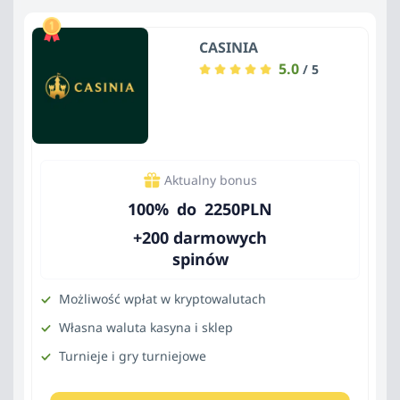
CASINIA
5.0
/ 5
Aktualny bonus
100
%
do
2250
PLN
+200 darmowych
spinów
Możliwość wpłat w kryptowalutach
Własna waluta kasyna i sklep
Turnieje i gry turniejowe