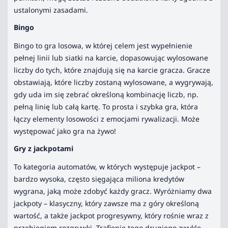
ustalonymi zasadami.
Bingo
Bingo to gra losowa, w której celem jest wypełnienie
pełnej linii lub siatki na karcie, dopasowując wylosowane
liczby do tych, które znajdują się na karcie gracza. Gracze
obstawiają, które liczby zostaną wylosowane, a wygrywają,
gdy uda im się zebrać określoną kombinację liczb, np.
pełną linię lub całą kartę. To prosta i szybka gra, która
łączy elementy losowości z emocjami rywalizacji. Może
występować jako gra na żywo!
Gry z jackpotami
To kategoria automatów, w których występuje jackpot –
bardzo wysoka, często sięgająca miliona kredytów
wygrana, jaką może zdobyć każdy gracz. Wyróżniamy dwa
jackpoty – klasyczny, który zawsze ma z góry określoną
wartość, a także jackpot progresywny, który rośnie wraz z
przebiegiem rozgrywki. Trafienie tego drugiego zwykle