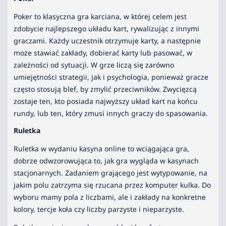
Poker to klasyczna gra karciana, w której celem jest
zdobycie najlepszego układu kart, rywalizując z innymi
graczami. Każdy uczestnik otrzymuje karty, a następnie
może stawiać zakłady, dobierać karty lub pasować, w
zależności od sytuacji. W grze liczą się zarówno
umiejętności strategii, jak i psychologia, ponieważ gracze
często stosują blef, by zmylić przeciwników. Zwycięzcą
zostaje ten, kto posiada najwyższy układ kart na końcu
rundy, lub ten, który zmusi innych graczy do spasowania.
Ruletka
Ruletka w wydaniu kasyna online to wciągająca gra,
dobrze odwzorowująca to, jak gra wygląda w kasynach
stacjonarnych. Zadaniem grającego jest wytypowanie, na
jakim polu zatrzyma się rzucana przez komputer kulka. Do
wyboru mamy pola z liczbami, ale i zakłady na konkretne
kolory, tercje koła czy liczby parzyste i nieparzyste.