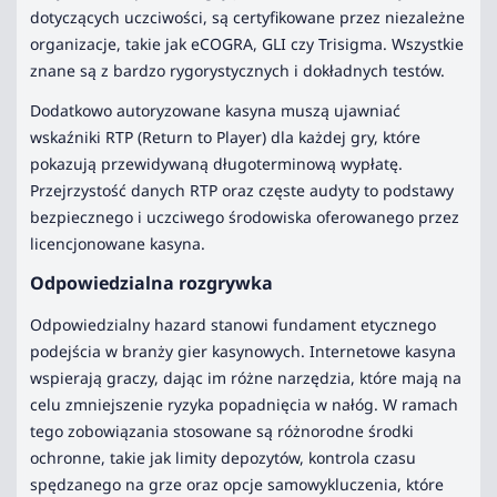
dotyczących uczciwości, są certyfikowane przez niezależne
organizacje, takie jak eCOGRA, GLI czy Trisigma. Wszystkie
znane są z bardzo rygorystycznych i dokładnych testów.
Dodatkowo autoryzowane kasyna muszą ujawniać
wskaźniki RTP (Return to Player) dla każdej gry, które
pokazują przewidywaną długoterminową wypłatę.
Przejrzystość danych RTP oraz częste audyty to podstawy
bezpiecznego i uczciwego środowiska oferowanego przez
licencjonowane kasyna.
Odpowiedzialna rozgrywka
Odpowiedzialny hazard stanowi fundament etycznego
podejścia w branży gier kasynowych. Internetowe kasyna
wspierają graczy, dając im różne narzędzia, które mają na
celu zmniejszenie ryzyka popadnięcia w nałóg. W ramach
tego zobowiązania stosowane są różnorodne środki
ochronne, takie jak limity depozytów, kontrola czasu
spędzanego na grze oraz opcje samowykluczenia, które