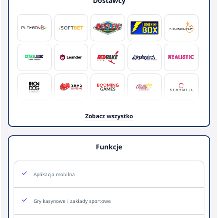
Dostawcy
Zobacz wszystko
Funkcje
Aplikacja mobilna
Gry kasynowe i zakłady sportowe