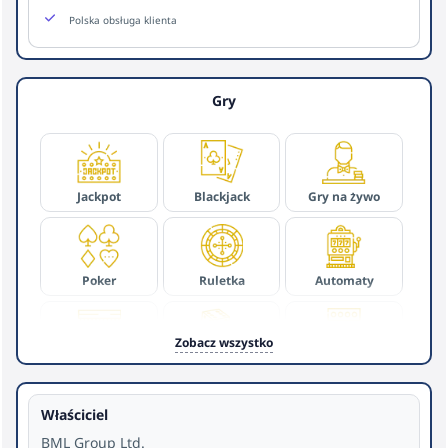
Polska obsługa klienta
Gry
Jackpot
Blackjack
Gry na żywo
Poker
Ruletka
Automaty
Zobacz wszystko
Bakarat
Kości
Zdrapki
Właściciel
BML Group Ltd.