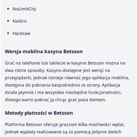
NoLimitCity
NetEnt
Hacksaw
Wersja mobilna kasyna Betsson
Grać na telefonie lub tablecie w kasynie Betsson można na
dwa różne sposoby. Kasyno dostępne jest wersji na
przeglądarki, jednak istnieje również jego aplikacja mobilna,
dostępna do pobrania bezpośrednio ze strony. Aplikacja
działa płynnie i ma wszystkie niezbędne funkcjonalności,
dlatego warto pobrać ją chcąc grać poza domem.
Metody płatności w Betsson
Platforma Betsson oferuje graczom kilka możliwości wpłat,
jednak wypłaty realizowane są za pomocą jedynie dwóch