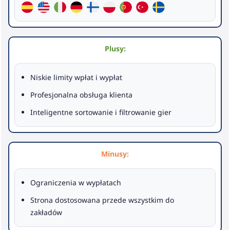
Plusy:
Niskie limity wpłat i wypłat
Profesjonalna obsługa klienta
Inteligentne sortowanie i filtrowanie gier
Minusy:
Ograniczenia w wypłatach
Strona dostosowana przede wszystkim do
zakładów