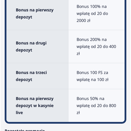
Bonus 100% na
Bonus na pierwszy
wpłatę od 20 do
depozyt
2000 zł
Bonus 200% na
Bonus na drugi
wpłatę od 20 do 400
depozyt
zł
Bonus na trzeci
Bonus 100 FS za
depozyt
wpłatę na 100 zł
Bonus na pierwszy
Bonus 50% na
depozyt w kasynie
wpłatę od 20 do 800
live
zł
Pozostałe promocje