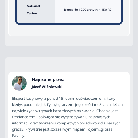
National
Bonus do 1200 złotych + 150 FS
Casino
Napisane przez
Józef Wiśniewski
Ekspert kasynowy, z ponad 15-letnim doświadczeniem, który
kiedyś podobnie jak Ty, był graczem. Jego treści można znaleźć na
największych witrynach hazardowych na świecie. Obecnie jest
freelancerem i poświęca się wygrzebywaniu najnowszych
informacji oraz tworzeniu kompletnych poradników dla naszych
graczy. Prywatnie jest szczęśliwym mężem i ojcem Igi oraz
Pauliny.