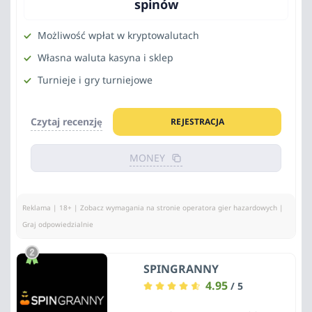
spinów
Możliwość wpłat w kryptowalutach
Własna waluta kasyna i sklep
Turnieje i gry turniejowe
Czytaj recenzję
REJESTRACJA
MONEY
Reklama | 18+ | Zobacz wymagania na stronie operatora gier hazardowych |
Graj odpowiedzialnie
SPINGRANNY
4.95
/ 5