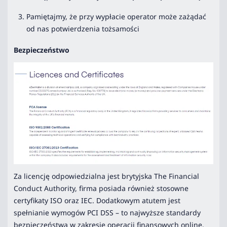
Pamiętajmy, że przy wypłacie operator może zażądać
od nas potwierdzenia tożsamości
Bezpieczeństwo
Za licencję odpowiedzialna jest brytyjska The Financial
Conduct Authority, firma posiada również stosowne
certyfikaty ISO oraz IEC. Dodatkowym atutem jest
spełnianie wymogów PCI DSS – to najwyższe standardy
bezpieczeństwa w zakresie operacji finansowych online.