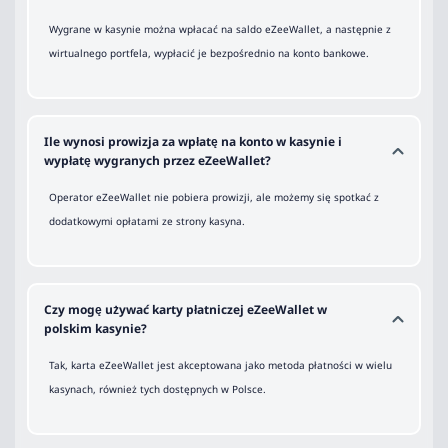
Wygrane w kasynie można wpłacać na saldo eZeeWallet, a następnie z
wirtualnego portfela, wypłacić je bezpośrednio na konto bankowe.
Ile wynosi prowizja za wpłatę na konto w kasynie i
wypłatę wygranych przez eZeeWallet?
Operator eZeeWallet nie pobiera prowizji, ale możemy się spotkać z
dodatkowymi opłatami ze strony kasyna.
Czy mogę używać karty płatniczej eZeeWallet w
polskim kasynie?
Tak, karta eZeeWallet jest akceptowana jako metoda płatności w wielu
kasynach, również tych dostępnych w Polsce.