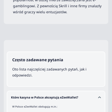
gamblingowi. Z pewnością Skrill i inne firmy znalazły
wśród graczy wielu entuzjastów.
Często zadawane pytania
Oto lista najczęściej zadawanych pytań, jak i
odpowiedzi.
Które kasyna w Polsce akceptują eZeeWallet?
W Polsce eZeeWallet obsługują m.in.: