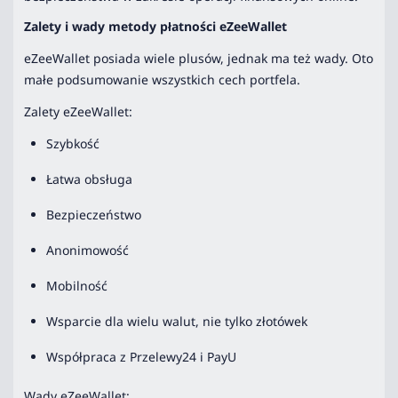
Zalety i wady metody płatności eZeeWallet
eZeeWallet posiada wiele plusów, jednak ma też wady. Oto
małe podsumowanie wszystkich cech portfela.
Zalety eZeeWallet:
Szybkość
Łatwa obsługa
Bezpieczeństwo
Anonimowość
Mobilność
Wsparcie dla wielu walut, nie tylko złotówek
Współpraca z Przelewy24 i PayU
Wady eZeeWallet: