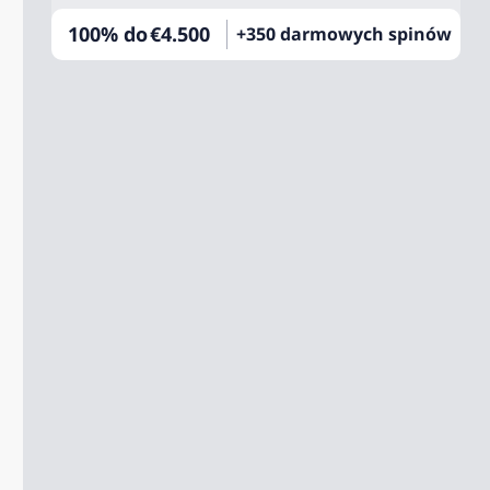
100
% do
€
4.500
+350 darmowych spinów