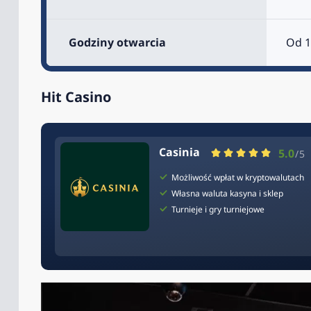
Godziny otwarcia
Od 1
Hit Casino
Casinia
5.0
/
5
Możliwość wpłat w kryptowalutach
Własna waluta kasyna i sklep
Turnieje i gry turniejowe