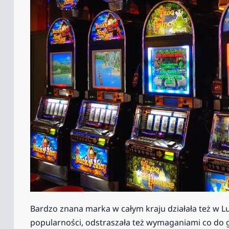
Bardzo znana marka w całym kraju działała też w Lu
popularności, odstraszała też wymaganiami co do g