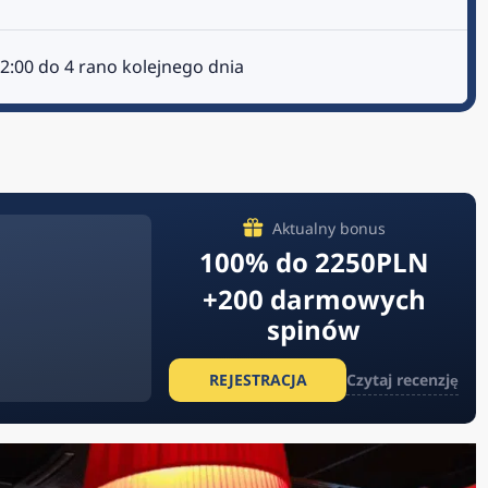
2:00 do 4 rano kolejnego dnia
Aktualny bonus
100% do 2250PLN
+200 darmowych
spinów
REJESTRACJA
Czytaj recenzję