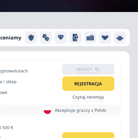
oceniamy
MONEY
ryptowalutach
 i sklep
REJESTRACJA
jowe
Czytaj recenzję
Akceptuje graczy z Polski
e
4 500 €