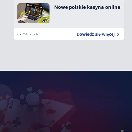
Nowe polskie kasyna online
Dowiedz się więcej
07 maj 2024