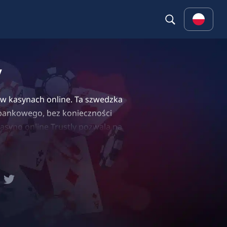
y
 w kasynach online. Ta szwedzka
a bankowego, bez konieczności
asyno online Trustly pozwala na
ane szyfrowanie danych sprawia,