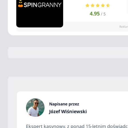
4.95
/ 5
Rekla
Napisane przez
Józef Wiśniewski
Ekspert kasynowy, z ponad 15-letnim doświadcz