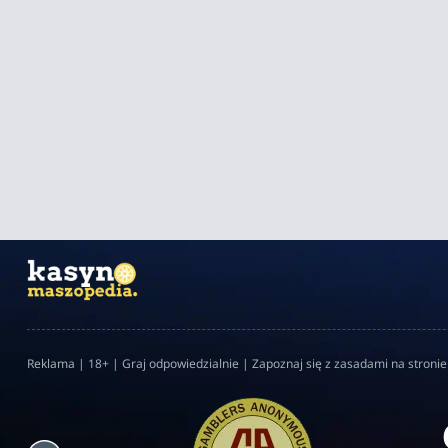
Reklama | 18+ | Graj odpowiedzialnie | Zapoznaj się z zasadami na stroni