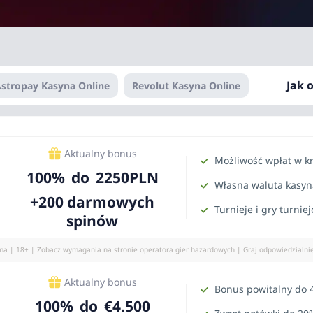
Jak 
stropay Kasyna Online
Revolut Kasyna Online
Aktualny bonus
Możliwość wpłat w k
100
%
do
2250
PLN
Własna waluta kasyna
+200 darmowych
Turnieje i gry turnie
spinów
ma | 18+ | Zobacz wymagania na stronie operatora gier hazardowych | Graj odpowiedzialni
Aktualny bonus
Bonus powitalny do 
100
%
do
€
4.500